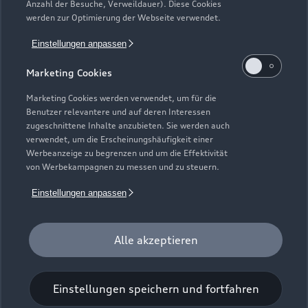
Anzahl der Besuche, Verweildauer). Diese Cookies
Gebrauchtwagensuche
Support
werden zur Optimierung der Webseite verwendet.
Saisonale Angebote
Plug-in-Hybride
Gebrauchtwagen
Einstellungen anpassen
Audi Services
Über Audi
Kundenservice
Finanzierung
Marketing Cookies
Garantie
Händlersuche
Aktionen & Angebote
Unternehmen
Marketing Cookies werden verwendet, um für die
Audi digital services
Benutzer relevantere und auf deren Interessen
Audi Code
Geschäftskunden
Karriere
zugeschnittene Inhalte anzubieten. Sie werden auch
myAudi
verwendet, um die Erscheinungshäufigkeit einer
Häufige Fragen (FAQ)
Investor Relations
Werbeanzeige zu begrenzen und um die Effektivität
© 2026 AUDI AG. Alle Rechte vorbehalten
von Werbekampagnen zu messen und zu steuern.
Audi Online Beratung
Presse & Media Center
Impressum
Rechtliches
Hinweisgebersystem
Einstellungen anpassen
Online-Terminvereinbarung
Datenschutz
Datenschutzinformation
Cookie-Einstellungen
Servicekontakt
Cookie-Richtlinie
Barrierefreiheit
Audi erleben
Alle akzeptieren
Digital Services Act
EU Data Act
Bordbuch & Bedienungsanleitungen
Newsletter
Verträge kündigen
Einstellungen speichern und fortfahren