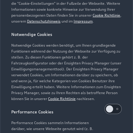
die "Cookie-Einstellungen" in der Fußzeile der Webseite. Weitere
Informationen sowie konkrete Hinweise zur Verwendung Ihrer
Service
personenbezogenen Daten finden Sie in unserer
Cookie Richtlinie
,
Geöffnet bis
17:00
unserem
Datenschutzhinweis
und im
Impressum
.
Notwendige Cookies
Teile- und Zubehörverkauf
Geöffnet bis
17:00
Notwendige Cookies werden benötigt, um Ihnen grundlegende
Funktionen während der Nutzung der Webseite zur Verfügung zu
stellen. Zu diesen Funktionen gehört z. B. der
Fahrzeugkonfigurator oder der Ensighten Privacy Manager (unser
Einwilligungsmanagementtool). Der Ensighten Privacy Manager
Zurück nach oben
verwendet Cookies, um Informationen darüber zu speichern, ob
und wenn ja, für welche Kategorien von Cookies Benutzer ihre
Einwilligung erteilt haben. Weitere Informationen zum Ensighten
Modelle
Privacy Manager, sowie zu Ihren Rechten als betroffene Person
können Sie in unserer
Cookie Richtlinie
nachlesen.
Kaufen & leasen
Alle Modelle
Performance Cookies
Modelle vergleichen
Service & Zubehör
Performance Cookies sammeln Informationen
Neuwagensuche
darüber, wie unsere Webseite genutzt wird (z. B.
Elektromodelle