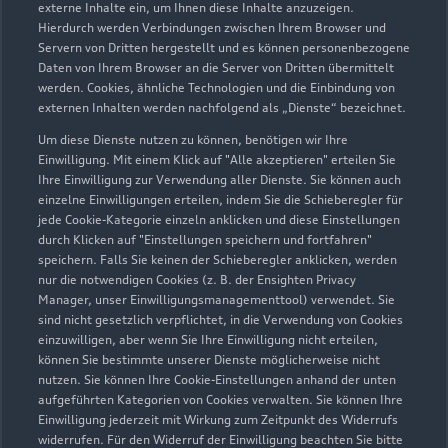
externe Inhalte ein, um Ihnen diese Inhalte anzuzeigen.
Hierdurch werden Verbindungen zwischen Ihrem Browser und
Servern von Dritten hergestellt und es können personenbezogene
Seppenrader Straße 1
Daten von Ihrem Browser an die Server von Dritten übermittelt
werden. Cookies, ähnliche Technologien und die Einbindung von
59348 Lüdinghausen
externen Inhalten werden nachfolgend als „Dienste“ bezeichnet.
02591 93980
Um diese Dienste nutzen zu können, benötigen wir Ihre
Einwilligung. Mit einem Klick auf "Alle akzeptieren" erteilen Sie
Ihre Einwilligung zur Verwendung aller Dienste. Sie können auch
lh@auto-hollenhorst.de
einzelne Einwilligungen erteilen, indem Sie die Schieberegler für
jede Cookie-Kategorie einzeln anklicken und diese Einstellungen
Kontaktdaten herunterladen
durch Klicken auf "Einstellungen speichern und fortfahren"
speichern. Falls Sie keinen der Schieberegler anklicken, werden
nur die notwendigen Cookies (z. B. der Ensighten Privacy
Manager, unser Einwilligungsmanagementtool) verwendet. Sie
sind nicht gesetzlich verpflichtet, in die Verwendung von Cookies
Öffnungszeiten
einzuwilligen, aber wenn Sie Ihre Einwilligung nicht erteilen,
können Sie bestimmte unserer Dienste möglicherweise nicht
nutzen. Sie können Ihre Cookie-Einstellungen anhand der unten
aufgeführten Kategorien von Cookies verwalten. Sie können Ihre
Verkauf
Einwilligung jederzeit mit Wirkung zum Zeitpunkt des Widerrufs
Geöffnet bis
17:00
widerrufen. Für den Widerruf der Einwilligung beachten Sie bitte